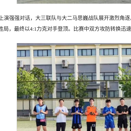
上演强强对话，大三联队与大二马思巍战队展开激烈角逐
胜局，最终以4:1力克对手登顶。比赛中双方攻防转换迅