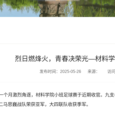
烈日燃烽火，青春决荣光—材料学
发布时间：2025-05-26
来源：
访
一个月激烈角逐，材料学院小班足球赛于近期收官。九支
二马思巍战队荣获亚军，大四联队收获季军。