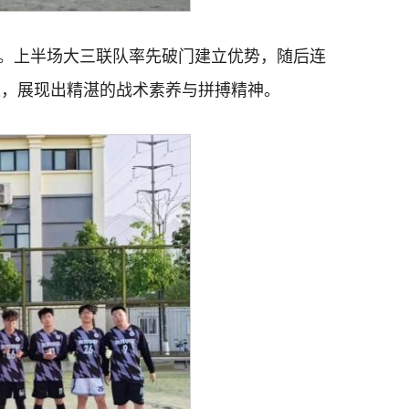
。上半场大三联队率先破门建立优势，随后连
速，展现出精湛的战术素养与拼搏精神。