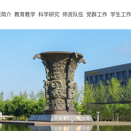
院简介
教育教学
科学研究
师资队伍
党群工作
学生工