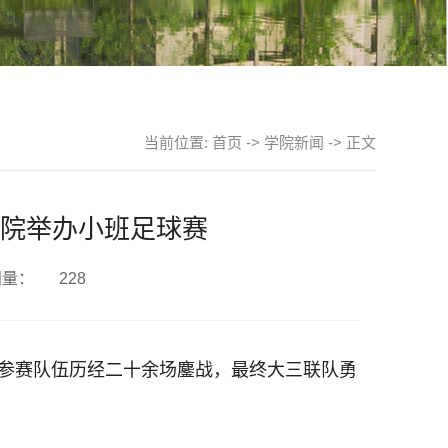
当前位置:
首页
->
学院新闻
-> 正文
院举办小班足球赛
问量：
228
参赛队伍历经二十余场鏖战，最终大三联队勇