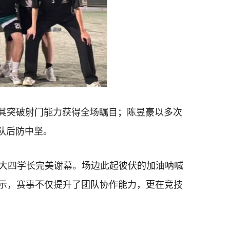
，其突破射门能力获得全场瞩目；陈昱豪以多次
队后防中坚。
大四学长完美谢幕。场边此起彼伏的加油呐喊
示，赛事不仅提升了团队协作能力，更在竞技