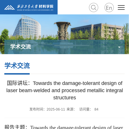
学术交流
学术交流
国际讲坛：Towards the damage-tolerant design of
laser beam-welded and processed metallic integral
structures
发布时间：2025-06-11
来源：
访问量：
84
报告主题：Towards the damage-tolerant design of laser