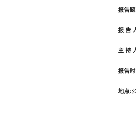
报告题
报 告 
主 持 
报告时
地点: