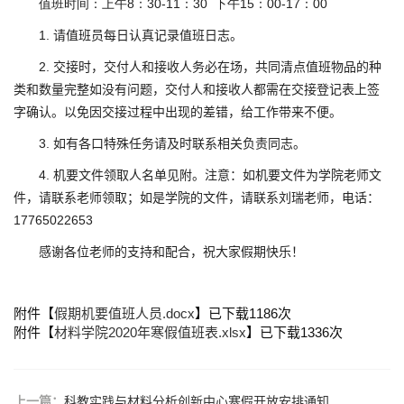
值班时间：上午8：30-11：30 下午15：00-17：00
1.
请值班员每日认真记录值班日志。
2.
交接时，交付人和接收人务必在场，共同清点值班物品的种
类和数量完整如没有问题，交付人和接收人都需在交接登记表上签
字确认。以免因交接过程中出现的差错，给工作带来不便。
3.
如有各口特殊任务请及时联系相关负责同志。
4.
机要文件领取人名单见附。注意：如机要文件为学院老师文
件，请联系老师领取；如是学院的文件，请联系刘瑞老师，电话：
17765022653
感谢各位老师的支持和配合，祝大家假期快乐！
附件【
假期机要值班人员.docx
】已下载
1186
次
附件【
材料学院2020年寒假值班表.xlsx
】已下载
1336
次
上一篇：
科教实践与材料分析创新中心寒假开放安排通知