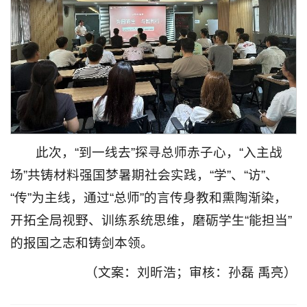
此次，“到一线去”探寻总师赤子心，“入主战
场”共铸材料强国梦暑期社会实践，“学”、“访”、
“传”为主线，通过“总师”的言传身教和熏陶渐染，
开拓全局视野、训练系统思维，磨砺学生“能担当”
的报国之志和铸剑本领。
（文案：刘昕浩；审核：孙磊 禹亮）