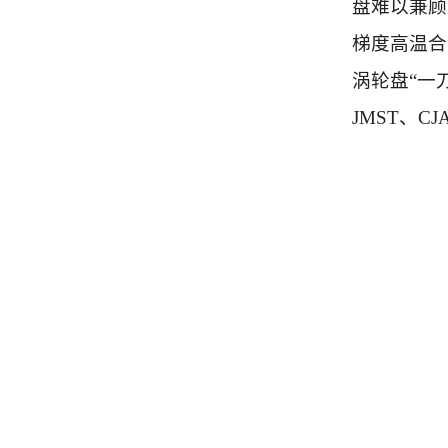
盘难以兼顾
梯度高温合
涡轮盘“一
JMST、