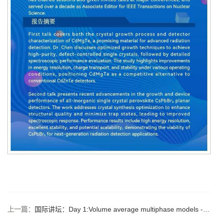
上一篇：
国际讲坛：Day 1:Volume average multiphase models - Ⅰ and Ⅱ Day 2:Macrosegregation - Ⅰ and Ⅱ