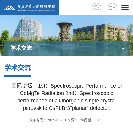
学术交流
学术交流
国际讲坛：1st：Spectroscopic Performance of
CdMgTe Radiation 2nd：Spectroscopic
performance of all-inorganic single crystal
perovskite CsPbBr3“planar" detector.
发布时间：2025-08-10
来源：
访问量：
105