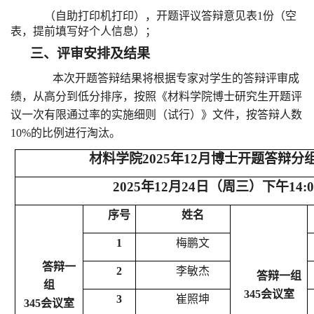
（自助打印机打印），开题评议答辩意见表
1
份（空
表，提前填写好个人信息）；
三、评审安排及结果
本次开题答辩结果将根据专家对学生的答辩评审成
绩，从高分到低分排序，按照《材料学院博士研究生开题评
议一次有限通过率的实施细则（试行）》文件，按答辩人数
10%
的比例进行淘汰。
材料学院
2025
年
12
月博士开题答辩分
2025
年
12
月
24
日（周三）下午
14:
序号
姓名
1
梅鹏文
答辩一
2
李敏杰
答辩一组
组
345
会议室
3
崔照坤
345
会议室