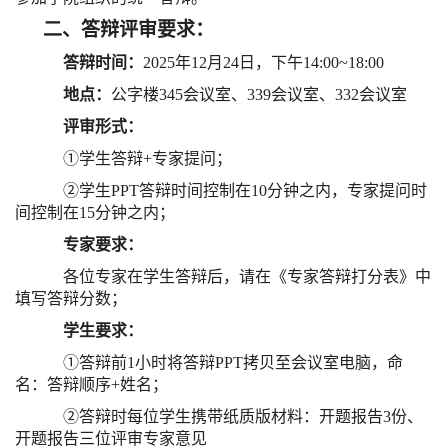
二、答辩
评审
要求
：
答辩时间：
202
5
年
12
月
24
日，下午
1
4
:
0
0~18:
0
0
地点：
公字楼
3
45
会议室、
3
39
会议室
、
332
会议室
评审形式：
①
学生答辩
+
专家提问；
②
学生
PPT
答辩时间控制在
10
分钟之内，专家提问时
间控制在
15
分钟之内；
专家要求：
各位专家在学生答辩后，请在《专家答辩打分表》中
填写答辩分数；
学生要求：
①
答辩前
1
小时将答辩
PPT
拷贝至会议室电脑，命
名：答辩顺序
+
姓名；
②
答辩时每位学生携带纸质版材料：开题报告
3
份、
开题报告三位评审
专家意见