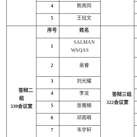
4
熊亮同
5
王钰文
序号
姓名
SALMAN
1
WAQAS
2
吴睿
3
刘光耀
答辩二
4
李龙
答辩三组
组
322
会议室
5
张雅楠
339
会议室
6
邓雨萌
7
韦宇轩